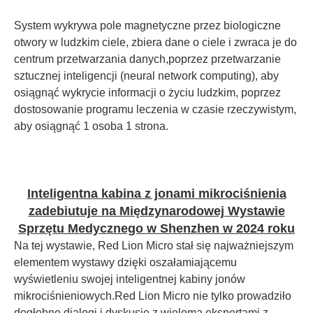
System wykrywa pole magnetyczne przez biologiczne
otwory w ludzkim ciele, zbiera dane o ciele i zwraca je do
centrum przetwarzania danych,poprzez przetwarzanie
sztucznej inteligencji (neural network computing), aby
osiągnąć wykrycie informacji o życiu ludzkim, poprzez
dostosowanie programu leczenia w czasie rzeczywistym,
aby osiągnąć 1 osoba 1 strona.
Inteligentna kabina z jonami mikrociśnienia
zadebiutuje na Międzynarodowej Wystawie
Sprzętu Medycznego w Shenzhen w 2024 roku
Na tej wystawie, Red Lion Micro stał się najważniejszym
elementem wystawy dzięki oszałamiającemu
wyświetleniu swojej inteligentnej kabiny jonów
mikrociśnieniowych.Red Lion Micro nie tylko prowadziło
dogłębne dialogi i dyskusje z wieloma ekspertami z