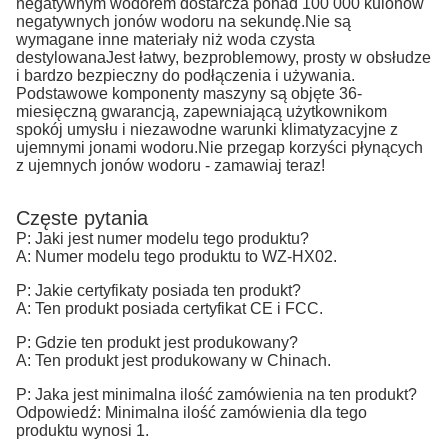
negatywnym wodorem dostarcza ponad 100 000 kulonów
negatywnych jonów wodoru na sekundę.Nie są
wymagane inne materiały niż woda czysta
destylowanaJest łatwy, bezproblemowy, prosty w obsłudze
i bardzo bezpieczny do podłączenia i używania.
Podstawowe komponenty maszyny są objęte 36-
miesięczną gwarancją, zapewniającą użytkownikom
spokój umysłu i niezawodne warunki klimatyzacyjne z
ujemnymi jonami wodoru.Nie przegap korzyści płynących
z ujemnych jonów wodoru - zamawiaj teraz!
Częste pytania
P: Jaki jest numer modelu tego produktu?
A: Numer modelu tego produktu to WZ-HX02.
P: Jakie certyfikaty posiada ten produkt?
A: Ten produkt posiada certyfikat CE i FCC.
P: Gdzie ten produkt jest produkowany?
A: Ten produkt jest produkowany w Chinach.
P: Jaka jest minimalna ilość zamówienia na ten produkt?
Odpowiedź: Minimalna ilość zamówienia dla tego
produktu wynosi 1.