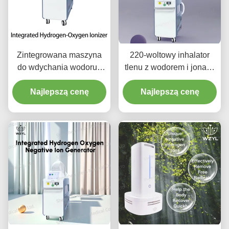
Zintegrowana maszyna
220-woltowy inhalator
do wdychania wodoru i
tlenu z wodorem i jonami
tlenu z 10,4-calowym
ujemnymi
Najlepszą cenę
wyświetleniem
Najlepszą cenę