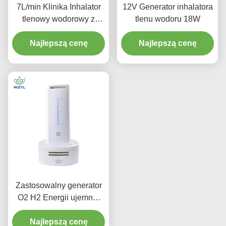
7L/min Klinika Inhalator
12V Generator inhalatora
tlenowy wodorowy z
tlenu wodoru 18W
jonami ujemnymi 1000W
Poprawia krążenie krwi
Najlepszą cenę
Najlepszą cenę
Zastosowalny generator
O2 H2 Energii ujemnej
wodorowania z
Najlepszą cenę
elektrolizerem