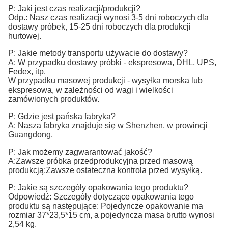
P: Jaki jest czas realizacji/produkcji?
Odp.: Nasz czas realizacji wynosi 3-5 dni roboczych dla
dostawy próbek, 15-25 dni roboczych dla produkcji
hurtowej.
P: Jakie metody transportu używacie do dostawy?
A: W przypadku dostawy próbki - ekspresowa, DHL, UPS,
Fedex, itp.
W przypadku masowej produkcji - wysyłka morska lub
ekspresowa, w zależności od wagi i wielkości
zamówionych produktów.
P: Gdzie jest pańska fabryka?
A: Nasza fabryka znajduje się w Shenzhen, w prowincji
Guangdong.
P: Jak możemy zagwarantować jakość?
A:Zawsze próbka przedprodukcyjna przed masową
produkcją;Zawsze ostateczna kontrola przed wysyłką.
P: Jakie są szczegóły opakowania tego produktu?
Odpowiedź: Szczegóły dotyczące opakowania tego
produktu są następujące: Pojedyncze opakowanie ma
rozmiar 37*23,5*15 cm, a pojedyncza masa brutto wynosi
2,54 kg.