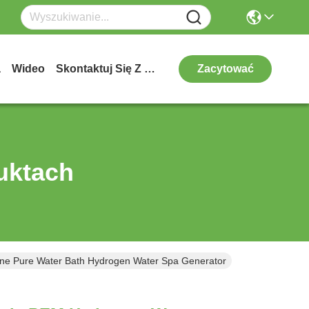
a
Wideo
Skontaktuj Się Z Nami
Zacytować
uktach
ne Pure Water Bath Hydrogen Water Spa Generator