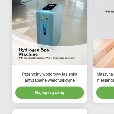
Przenośny wodorowy łazienka
Maszyna 
antyzapalne wielofunkcyjne
niestand
Najlepszą cenę