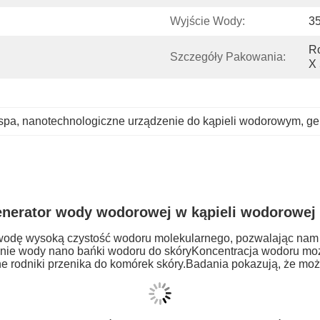
Wyjście Wody:
35
Ro
Szczegóły Pakowania:
X
spa
, 
nanotechnologiczne urządzenie do kąpieli wodorowym
, 
ge
nerator wody wodorowej w kąpieli wodorowej
odę wysoką czystość wodoru molekularnego, pozwalając nam
nie wody nano bańki wodoru do skóryKoncentracja wodoru moż
ne rodniki przenika do komórek skóry.Badania pokazują, że mo