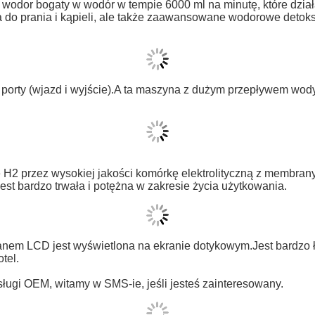
dor bogaty w wodór w tempie 6000 ml na minutę, które dział
do prania i kąpieli, ale także zaawansowane wodorowe detoks
porty (wjazd i wyjście).A ta maszyna z dużym przepływem wo
2 przez wysokiej jakości komórkę elektrolityczną z membrany 
 jest bardzo trwała i potężna w zakresie życia użytkowania.
nem LCD jest wyświetlona na ekranie dotykowym.Jest bardzo ła
tel.
ługi OEM, witamy w SMS-ie, jeśli jesteś zainteresowany.