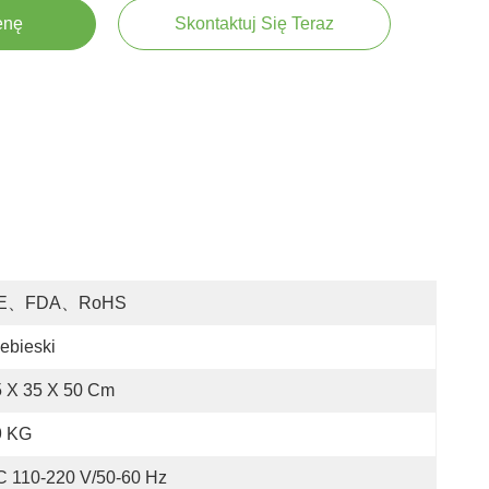
enę
Skontaktuj Się Teraz
E、FDA、RoHS
ebieski
5 X 35 X 50 Cm
9 KG
C 110-220 V/50-60 Hz