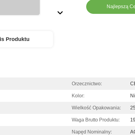
Najlepszą C
is Produktu
Orzecznictwo:
C
Kolor:
Ni
Wielkość Opakowania:
2
Waga Brutto Produktu:
1
Napęd Nominalny:
A