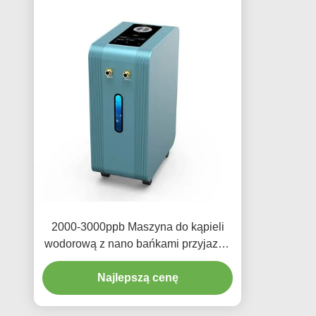
2000-3000ppb Maszyna do kąpieli
wodorową z nano bańkami przyjazna
dla użytkownika
Najlepszą cenę