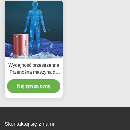
Wydajność przestrzenna
Przenośna maszyna do
wdychania wodoru 150
Najlepszą cenę
ml 225 ml
Skontaktuj się z nami