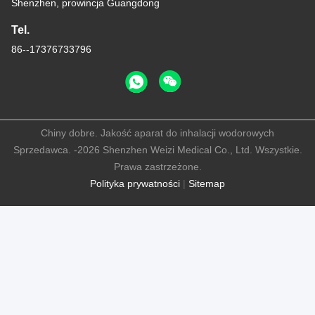
Shenzhen, prowincja Guangdong
Tel.
86--17376733796
Chiny dobre. Jakość aparat do inhalacji wodorowych
Sprzedawca. -2026 Shenzhen Weizi Medical Co., Ltd. Wszystkie.
Prawa zastrzeżone.
Polityka prywatności
|
Sitemap